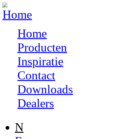
Skip to navigation
Skip to main content
Home
Producten
Inspiratie
Contact
Downloads
Dealers
N