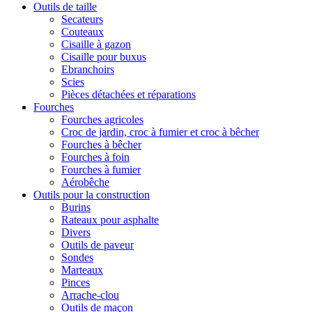
Outils de taille
Secateurs
Couteaux
Cisaille à gazon
Cisaille pour buxus
Ebranchoirs
Scies
Pièces détachées et réparations
Fourches
Fourches agricoles
Croc de jardin, croc à fumier et croc à bêcher
Fourches à bêcher
Fourches à foin
Fourches à fumier
Aérobêche
Outils pour la construction
Burins
Rateaux pour asphalte
Divers
Outils de paveur
Sondes
Marteaux
Pinces
Arrache-clou
Outils de maçon