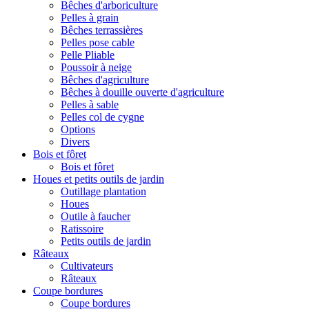
Bêches d'arboriculture
Pelles à grain
Bêches terrassières
Pelles pose cable
Pelle Pliable
Poussoir à neige
Bêches d'agriculture
Bêches à douille ouverte d'agriculture
Pelles à sable
Pelles col de cygne
Options
Divers
Bois et fôret
Bois et fôret
Houes et petits outils de jardin
Outillage plantation
Houes
Outile à faucher
Ratissoire
Petits outils de jardin
Râteaux
Cultivateurs
Râteaux
Coupe bordures
Coupe bordures