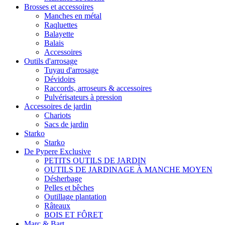
Brosses et accessoires
Manches en métal
Raqluettes
Balayette
Balais
Accessoires
Outils d'arrosage
Tuyau d'arrosage
Dévidoirs
Raccords, arroseurs & accessoires
Pulvérisateurs à pression
Accessoires de jardin
Chariots
Sacs de jardin
Starko
Starko
De Pypere Exclusive
PETITS OUTILS DE JARDIN
OUTILS DE JARDINAGE À MANCHE MOYEN
Désherbage
Pelles et bêches
Outillage plantation
Râteaux
BOIS ET FÔRET
Marc & Bart