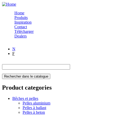
Skip to navigation
Skip to main content
Home
Produits
Inspiration
Contact
Télécharger
Dealers
N
F
Product categories
Bêches et pelles
Pelles aluminium
Pelles à ballast
Pelles à beton